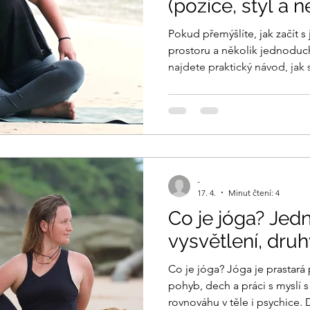
(pozice, styl a n
Pokud přemýšlíte, jak začít s
prostoru a několik jednoduc
najdete praktický návod, jak s 
jak často cvičit a jaké pozice 
-
17. 4.
Minut čtení: 4
Co je jóga? Je
vysvětlení, druh
Co je jóga? Jóga je prastará 
pohyb, dech a práci s myslí s 
rovnováhu v těle i psychice. Dnes se často chápe jen jako