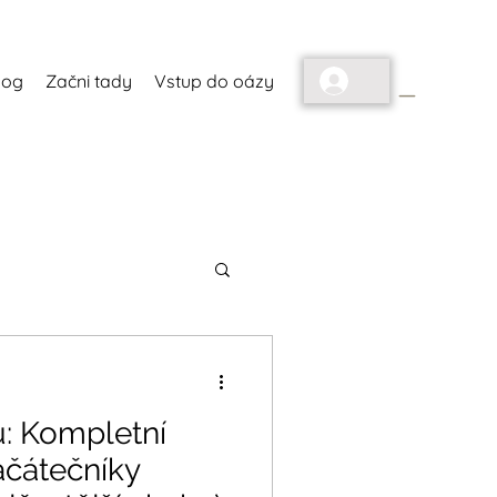
_
log
Začni tady
Vstup do oázy
u: Kompletní
ačátečníky