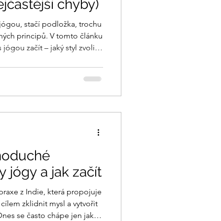
ejčastější chyby)
 jógou, stačí podložka, trochu
hých principů. V tomto článku
jógou začít – jaký styl zvolit,
se naučit jako první.
dnoduché
y jógy a jak začít
praxe z Indie, která propojuje
cílem zklidnit mysl a vytvořit