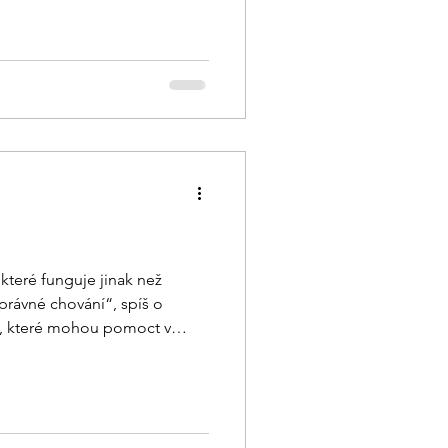
čný význam je širší. V článku
pochází, jaké má druhy a jak s
 které funguje jinak než
právné chování“, spíš o
ů, které mohou pomoct v