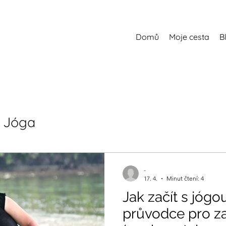
Domů
Moje cesta
B
Jóga
-
17. 4.
Minut čtení: 4
Jak začít s jógo
průvodce pro z