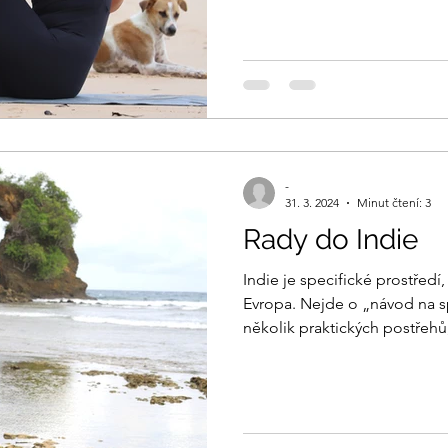
fyzické cvičení, ale její skute
vysvětlím, co je jóga, odkud 
ní začít.
-
31. 3. 2024
Minut čtení: 3
Rady do Indie
Indie je specifické prostředí,
Evropa. Nejde o „návod na s
několik praktických postřeh
běžných situacích.