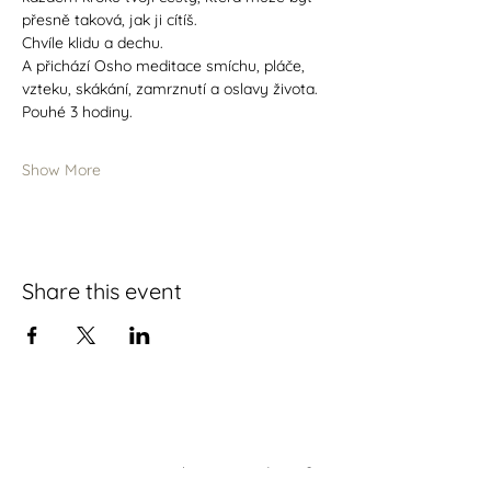
přesně taková, jak ji cítíš. 
Chvíle klidu a dechu. 
A přichází Osho meditace smíchu, pláče, 
vzteku, skákání, zamrznutí a oslavy života.  
Pouhé 3 hodiny. 
Show More
Share this event
Are you interested in something?