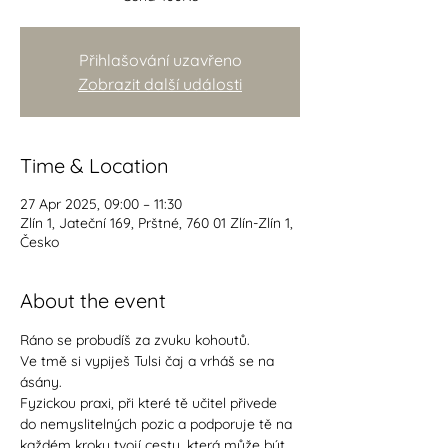
Přihlašování uzavřeno
Zobrazit další události
Time & Location
27 Apr 2025, 09:00 – 11:30
Zlín 1, Jateční 169, Prštné, 760 01 Zlín-Zlín 1,
Česko
About the event
Ráno se probudíš za zvuku kohoutů. 
Ve tmě si vypiješ Tulsi čaj a vrháš se na 
ásány.  
Fyzickou praxi, při které tě učitel přivede 
do nemyslitelných pozic a podporuje tě na 
každém kroku tvojí cesty, která může být 