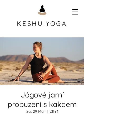
KESHU.YOGA
Jógové jarní
probuzení s kakaem
Sat 29 Mar
  |  
Zlín 1