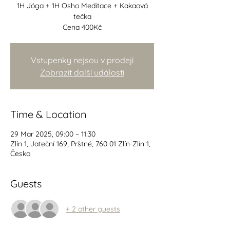
1H Jóga + 1H Osho Meditace + Kakaová
tečka
Cena 400Kč
Vstupenky nejsou v prodeji
Zobrazit další události
Time & Location
29 Mar 2025, 09:00 – 11:30
Zlín 1, Jateční 169, Prštné, 760 01 Zlín-Zlín 1,
Česko
Guests
+ 2 other guests