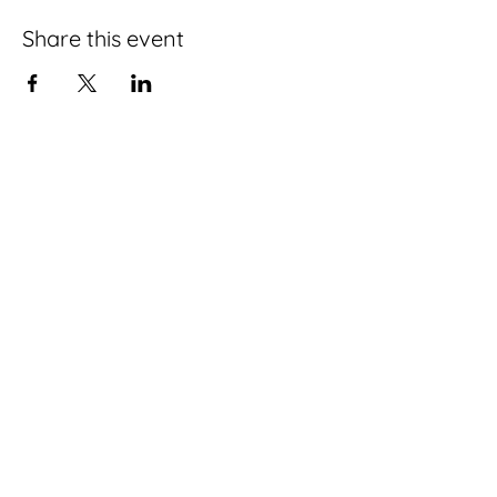
Share this event
Are you interested in something?
Let me know
kontakt:
keshu.yogaa@gmail.com
Do you want to know about
everything new?