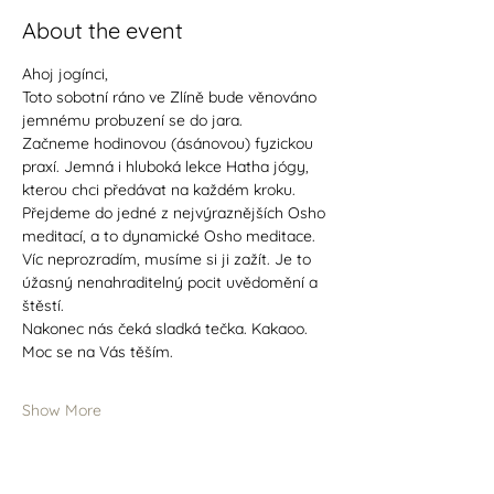
About the event
Ahoj jogínci,
Toto sobotní ráno ve Zlíně bude věnováno 
jemnému probuzení se do jara.
Začneme hodinovou (ásánovou) fyzickou 
praxí. Jemná i hluboká lekce Hatha jógy, 
kterou chci předávat na každém kroku.
Přejdeme do jedné z nejvýraznějších Osho 
meditací, a to dynamické Osho meditace. 
Víc neprozradím, musíme si ji zažít. Je to 
úžasný nenahraditelný pocit uvědomění a 
štěstí.
Nakonec nás čeká sladká tečka. Kakaoo.
Moc se na Vás těším.
Show More