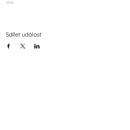
Více
Sdílet událost
Podmínky a ochrana osobních
údajů
kontakt:
keshu.yogaa@gmail.com