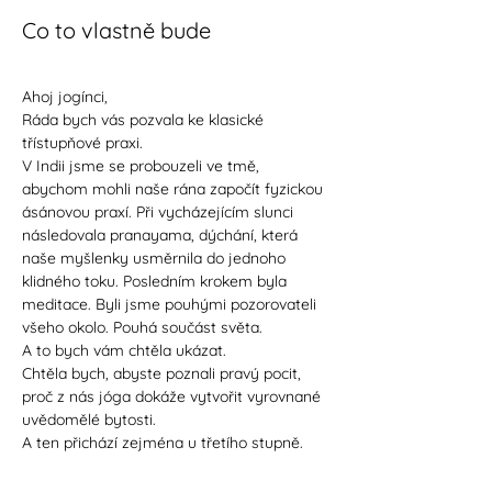
Co to vlastně bude
Ahoj jogínci,
Ráda bych vás pozvala ke klasické 
třístupňové praxi.
V Indii jsme se probouzeli ve tmě, 
abychom mohli naše rána započít fyzickou 
ásánovou praxí. Při vycházejícím slunci 
následovala pranayama, dýchání, která 
naše myšlenky usměrnila do jednoho 
klidného toku. Posledním krokem byla 
meditace. Byli jsme pouhými pozorovateli 
všeho okolo. Pouhá součást světa.
A to bych vám chtěla ukázat.
Chtěla bych, abyste poznali pravý pocit, 
proč z nás jóga dokáže vytvořit vyrovnané 
uvědomělé bytosti.
A ten přichází zejména u třetího stupně.