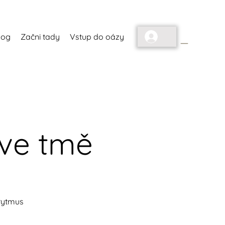
_
log
Začni tady
Vstup do oázy
 ve tmě
 rytmus