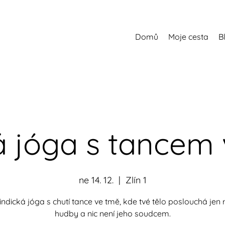
Domů
Moje cesta
B
á jóga s tancem
ne 14. 12.
  |  
Zlín 1
indická jóga s chutí tance ve tmě, kde tvé tělo poslouchá jen
hudby a nic není jeho soudcem.