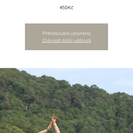
450Kč
Přihlašování uzavřeno
Zobrazit další události