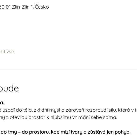
760 01 Zlín-Zlín 1, Česko
it vše
 bude
a.
 usadí do těla, zklidní mysl a zároveň rozproudí sílu, která v
any ti otevřou prostor k hlubšímu vnímání sebe sama.
do tmy – do prostoru, kde mizí tvary a zůstává jen pohyb.