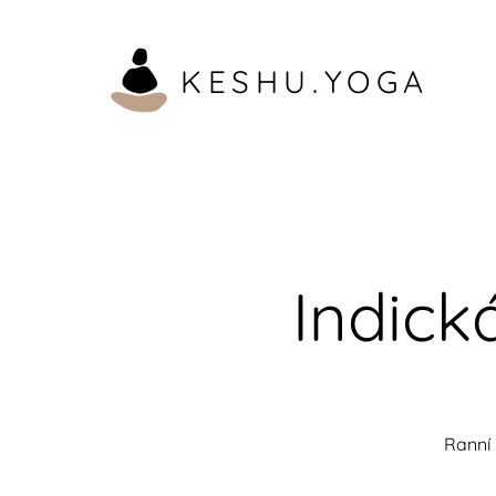
KESHU.YOGA
Indick
Ranní 