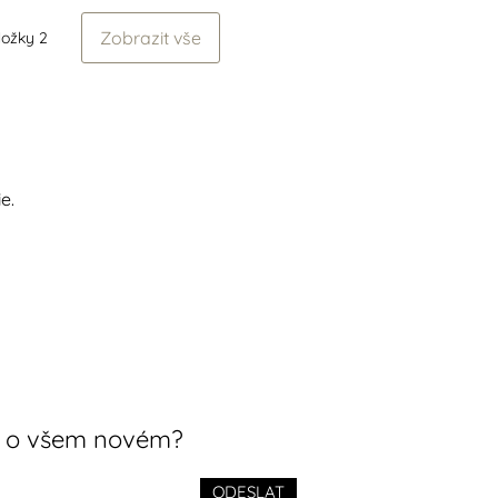
Zobrazit vše
ložky 2
e.
t o všem novém?
ODESLAT