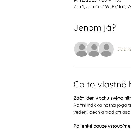
14. 12. 2025 9:00 – 11:30
Zlín 1, Jateční 169, Prštné, 
Jenom já?
Zobraz
Co to vlastně
Začni den v tichu svého nitr
Ranní indická hatha jóga tě
vedení, dech a tradiční ás
Po lehké pauze vstoupíme 