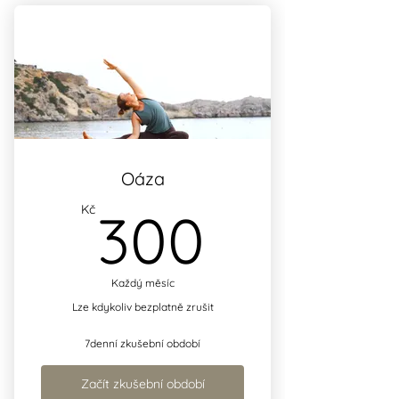
Oáza
300Kč
Kč
300
Každý měsíc
Lze kdykoliv bezplatně zrušit
7denní zkušební období
Začít zkušební období