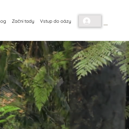
_
log
Začni tady
Vstup do oázy