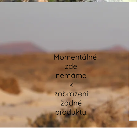
Momentálně
zde
nemáme
k
zobrazení
žádné
produkty.