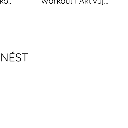
ko
Workout I Aktivuj
o i Mysl
Core & Tvaruj Celé
Tělo
INÉST