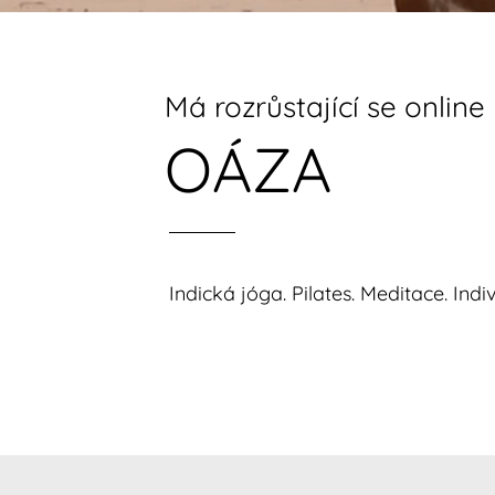
Má rozrůstající se online
OÁZA
Indická jóga. Pilates. Meditace. Indi
ZÍSKEJ 7 DNÍ ZDARMA
V