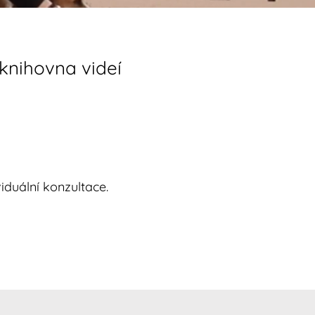
 knihovna videí
viduální konzultace.
STOUPIT