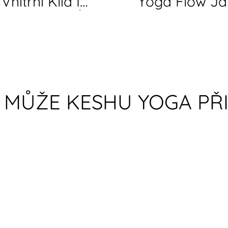
Vnitřní Klid I
Yoga Flow Ja
lni se & Pusť
Rituál Pro Těl
chno Pryč
I MŮŽE KESHU YOGA PŘ