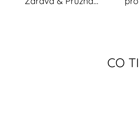
Zdravá & Pružná
pro 
Záda I Rutina, Která
Uvo
Tě Podrží
Vše
CO T