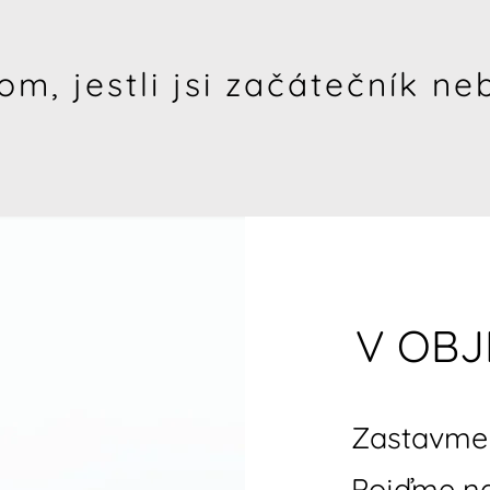
om, jestli jsi začátečník neb
V OBJ
Zastavme 
Pojďme naj