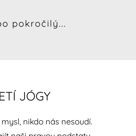
o pokročilý...
ETÍ JÓGY
mysl, nikdo nás nesoudí.
ít naši pravou podstatu.