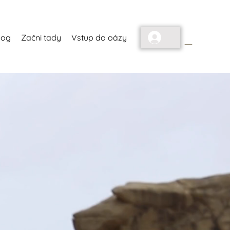
_
log
Začni tady
Vstup do oázy