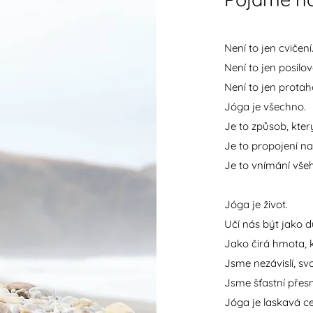
Není to jen cvičení
Není to jen posilov
Není to jen protah
Jóga je všechno.
Je to způsob, kte
Je to propojení na
Je to vnímání všeh
Jóga je život.
Učí nás být jako d
Jako čirá hmota, k
Jsme nezávislí, sv
Jsme šťastní přes
Jóga je laskavá ces