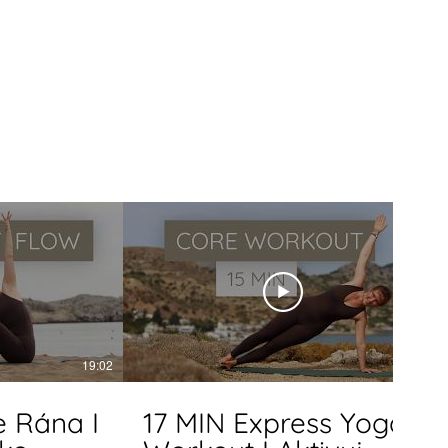
19:02
17:32
e Rána I
17 MIN Express Yoga