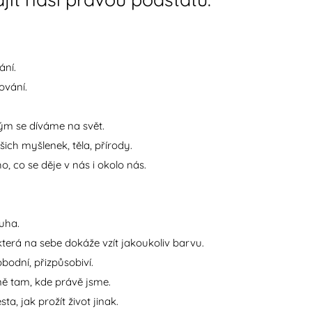
.
ání.
ování.
rým se díváme na svět.
šich myšlenek, těla, přírody.
o, co se děje v nás i okolo nás.
uha.
terá na sebe dokáže vzít jakoukoliv barvu.
obodní, přizpůsobiví.
ně tam, kde právě jsme.
ta, jak prožít život jinak.