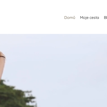
Domů
Moje cesta
B